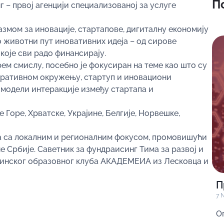
П
 – првој агенцији специализованој за услуге
азмом за иновације, стартапове, дигиталну економију
 животни пут иновативних идеја – од сирове
које сви радо финансирају.
ем смислу, посебно је фокусиран на теме као што су
оративном окружењу, стартуп и иновациони
 модели интеракције између стартапа и
 Горе, Хрватске, Украјине, Белгије, Норвешке,
а са локалним и регионалним фокусом, промовишући
Србије. Саветник за фундраисинг Тима за развој и
динског образовног клуба АКАДЕМЕИА из Лесковца и
П
7 
О