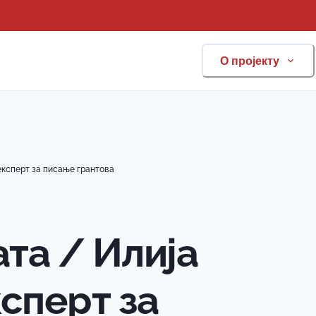
О пројекту
експерт за писање грантова
та / Илија
ксперт за