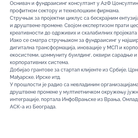
Оснивач и фундраисинг консултант у А2Ф Цонсултинг
профитном сектору и технолошким фирмама.
Стручњак за пројектни циклус са бескрајним ентузиј
и друштвене промене. Својом експертизом прати цео
креативности до одрживих и скалабилних пројеката 
Иако се сматра стручњаком за фундраисинг у најшир
дигитална трансформација, иновације у МСП и корп
екосистеми, цоммунитy буилдинг, оквири сарадње и
корпоративних система.
Добијао грантове за стартап клијенте из Србије, Црне
Мађарске, Ирске итд.
У прошлости је радио са невладиним организацијам
друштвене промене у мултиетничком окружењу јужне 
интеграције, портала ИнфоВрањске из Врања, Омла
АСК-а из Београда.