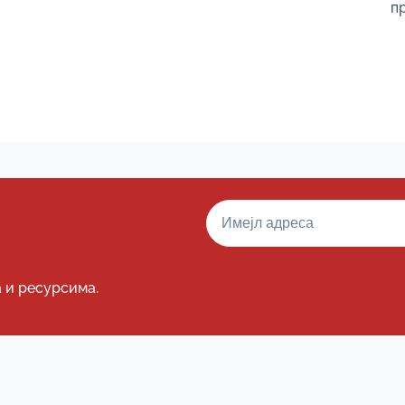
пр
а и ресурсима.