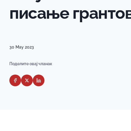
писање гранто
30 May 2023
Поделите овај чланак