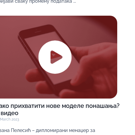
ијави сваку промену података ...
ако прихватити нове моделе понашања?
 видео
 March 2023
вана Пелесић – дипломирани менаџер за