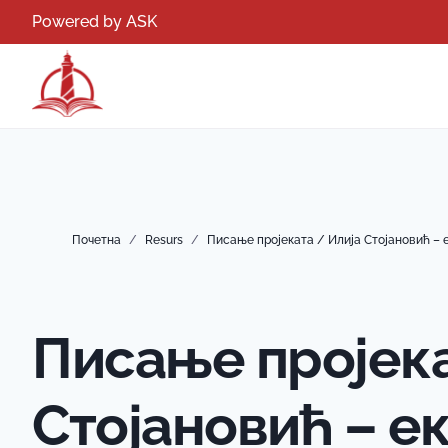
Powered by ASK
Почетна
/
Resurs
/
Писање пројеката / Илија Стојановић – 
Писање пројека
Стојановић – е