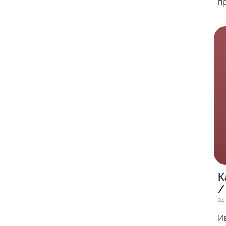
пр
К
/
24
И