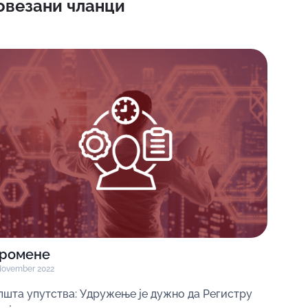
овезани чланци
ромене
November 2022
пшта упутства: Удружење је дужно да Регистру