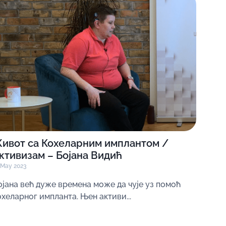
ивот са Кохеларним имплантом /
ктивизам – Бојана Видић
 May 2023
ојана већ дуже времена може да чује уз помоћ
охеларног импланта. Њен активи...