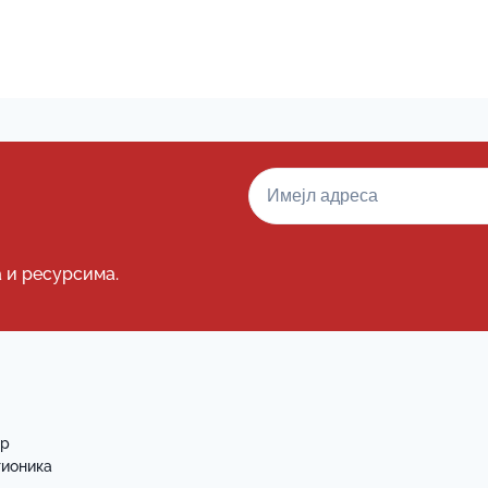
а и ресурсима.
ар
тионика