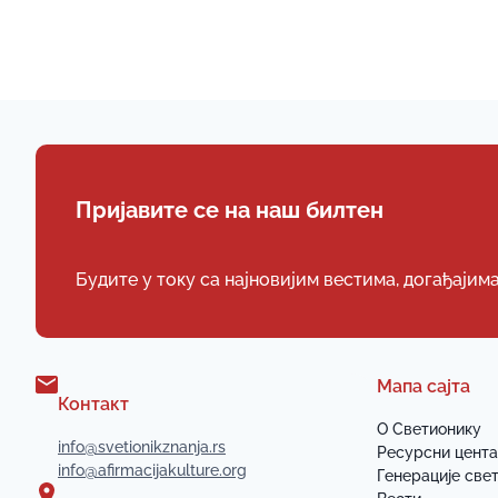
Пријавите се на наш билтен
Будите у току са најновијим вестима, догађајим
Мапа сајта
Контакт
О Светионику
info@svetionikznanja.rs
Ресурсни цент
info@afirmacijakulture.org
Генерације све