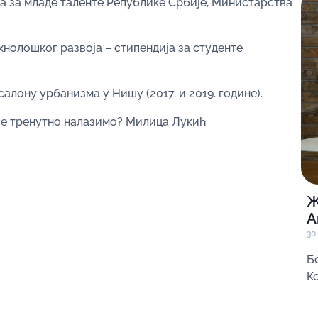
а за младе таленте Републике Србије, Министарства
нолошког развоја – стипендија за студенте
алону урбанизма у Нишу (2017. и 2019. године).
 се тренутно налазимо? Милица Лукић
Ж
А
30
Б
К