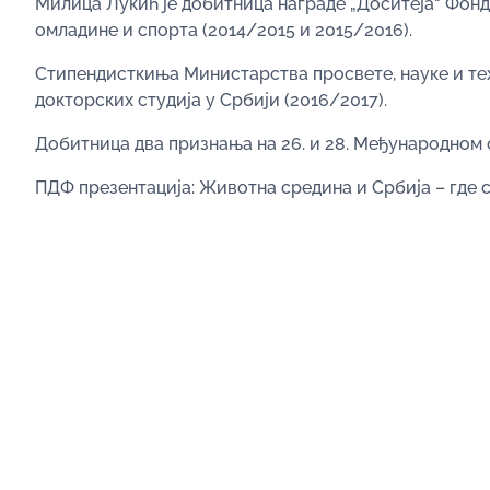
Милица Лукић је добитница награде „Доситеја“ Фонд
омладине и спорта (2014/2015 и 2015/2016).
Стипендисткиња Министарства просвете, науке и тех
докторских студија у Србији (2016/2017).
Добитница два признања на 26. и 28. Међународном с
ПДФ презентација: Животна средина и Србија – где