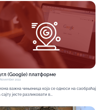
угл (Google) платформе
 November 2022
еома важна чињеница која се односи на саобраћај
 сајту јесте разликовати в...