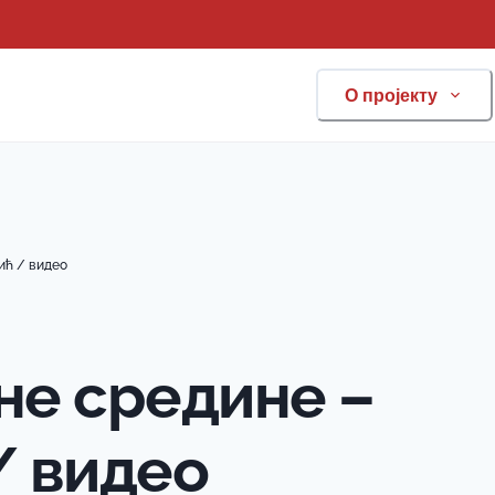
О пројекту
ић / видео
не средине –
/ видео