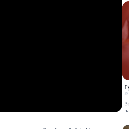
Г
10
В
на